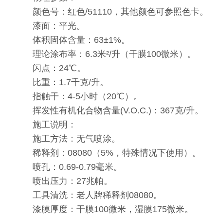
颜色号：红色/51110，其他颜色可参照色卡。
漆面：平光。
体积固体含量：63±1%。
理论涂布率：6.3米²/升（干膜100微米）。
闪点：24℃。
比重：1.7千克/升。
指触干：4-5小时（20℃）。
挥发性有机化合物含量(V.O.C.)：367克/升。
施工说明：
施工方法：无气喷涂。
稀释剂：08080（5%，特殊情况下使用）。
喷孔：0.69-0.79毫米。
喷出压力：27兆帕。
工具清洗：老人牌稀释剂08080。
漆膜厚度：干膜100微米，湿膜175微米。