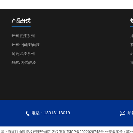
产品分类
环氧底漆系列
环氧中间漆/面漆
耐高温漆系列
醇酸/丙烯酸漆
电话：18013113019
邮箱
L海虹油漆）中国上海海虹油漆授权代理经销商 版权所有
苏ICP备2022028748号
公安备案号：苏公网安