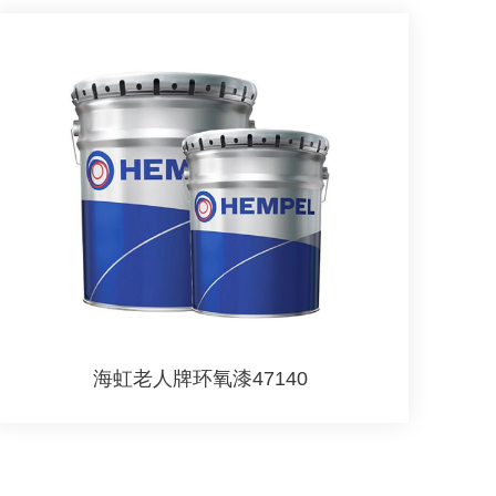
海虹老人牌环氧漆47140