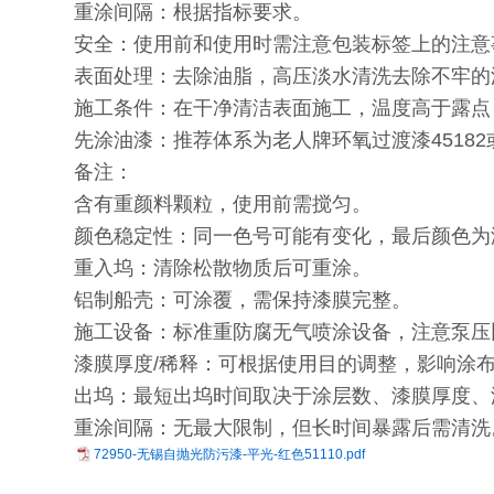
重涂间隔：根据指标要求。
安全：使用前和使用时需注意包装标签上的注意
表面处理：去除油脂，高压淡水清洗去除不牢的
施工条件：在干净清洁表面施工，温度高于露点
先涂油漆：推荐体系为老人牌环氧过渡漆45182或
备注：
含有重颜料颗粒，使用前需搅匀。
颜色稳定性：同一色号可能有变化，最后颜色为
重入坞：清除松散物质后可重涂。
铝制船壳：可涂覆，需保持漆膜完整。
施工设备：标准重防腐无气喷涂设备，注意泵压
漆膜厚度/稀释：可根据使用目的调整，影响涂
出坞：最短出坞时间取决于涂层数、漆膜厚度、
重涂间隔：无最大限制，但长时间暴露后需清洗
72950-无锡自抛光防污漆-平光-红色51110.pdf