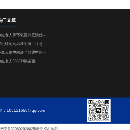
热门文章
海虹老人牌环氧富锌底漆优···
有机硅耐高温漆的施工注意···
环氧云铁中间漆与普通中间···
海虹老人555CN氟碳面···
：103111655@qq.com
备32060202002598号
XML地图