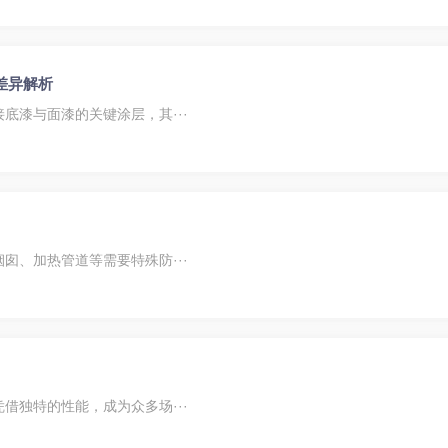
差异解析
漆与面漆的关键涂层，其···
、加热管道等需要特殊防···
独特的性能，成为众多场···