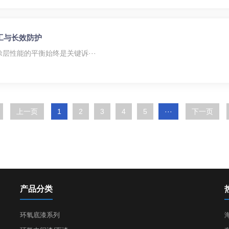
施工与长效防护
性能的平衡始终是关键诉···
上一页
1
2
3
4
5
···
下一页
产品分类
环氧底漆系列