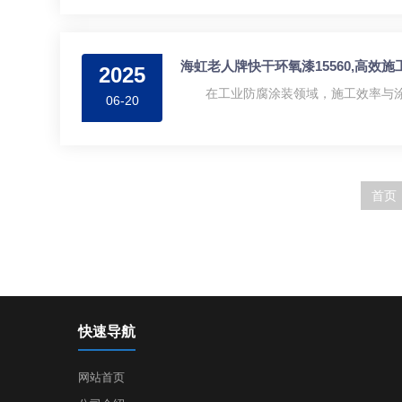
海虹老人牌快干环氧漆15560,高效
2025
在工业防腐涂装领域，施工效率与涂层
06-20
首页
快速导航
网站首页