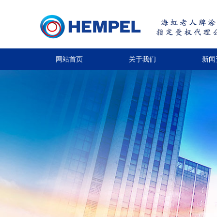
网站首页
关于我们
新闻