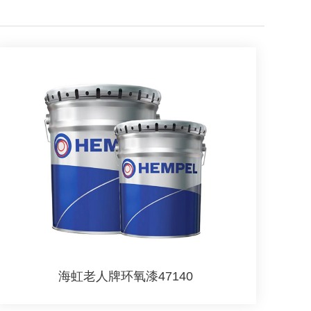
海虹老人牌环氧漆47140