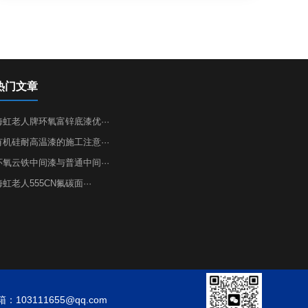
热门文章
海虹老人牌环氧富锌底漆优···
有机硅耐高温漆的施工注意···
环氧云铁中间漆与普通中间···
海虹老人555CN氟碳面···
：103111655@qq.com