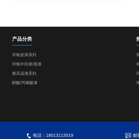
产品分类
环氧底漆系列
环氧中间漆/面漆
耐高温漆系列
醇酸/丙烯酸漆
电话：18013113019
邮箱