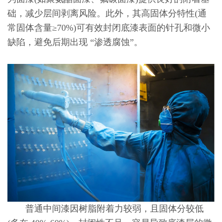
础，减少层间剥离风险。此外，其高固体分特性(通
常固体含量≥70%)可有效封闭底漆表面的针孔和微小
缺陷，避免后期出现 “渗透腐蚀”。
普通中间漆因树脂附着力较弱，且固体分较低