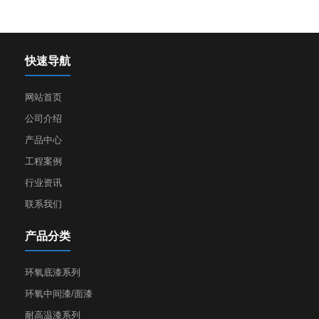
快速导航
网站首页
公司介绍
产品中心
工程案例
行业资讯
联系我们
产品分类
环氧底漆系列
环氧中间漆/面漆
耐高温漆系列