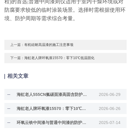
程)的首选;普通中间漆则仅适用于室内干燥环境或对
防腐要求较低的临时涂装场景。选择时需根据使用环
境、防护周期等需求综合考量。
上一篇：
有机硅耐高温漆的施工注意事项
下一篇：
海虹老人牌环氧漆15570：零下10℃低温固化
相关文章
海虹老人555CN氟碳面漆高固含防护面漆
2026-06-29
海虹老人牌环氧漆15570：零下10℃低温固化
2026-06-26
环氧云铁中间漆与普通中间漆的防护差异解析
2025-07-14