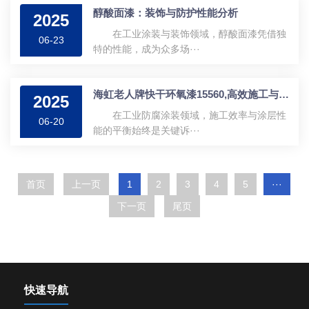
醇酸面漆：装饰与防护性能分析
2025
在工业涂装与装饰领域，醇酸面漆凭借独
06-23
特的性能，成为众多场···
海虹老人牌快干环氧漆15560,高效施工与长效防护
2025
在工业防腐涂装领域，施工效率与涂层性
06-20
能的平衡始终是关键诉···
首页
上一页
1
2
3
4
5
···
下一页
尾页
快速导航