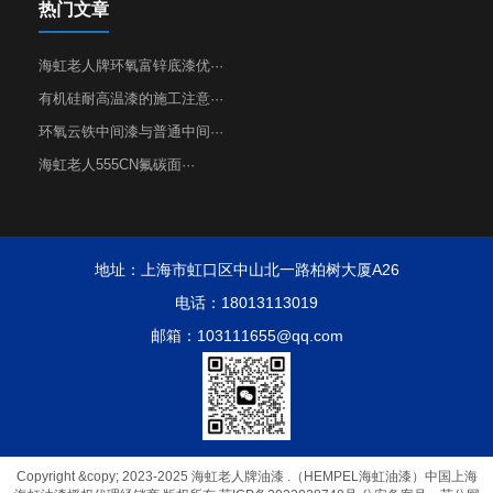
热门文章
海虹老人牌环氧富锌底漆优···
有机硅耐高温漆的施工注意···
环氧云铁中间漆与普通中间···
海虹老人555CN氟碳面···
地址：上海市虹口区中山北一路柏树大厦A26
电话：18013113019
邮箱：103111655@qq.com
Copyright &copy; 2023-2025 海虹老人牌油漆 .（HEMPEL海虹油漆）中国上海