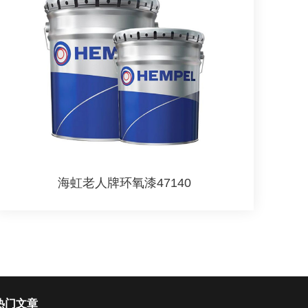
海虹老人牌环氧漆47140
热门文章