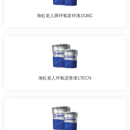
海虹老人牌环氧富锌漆1536C
海虹老人环氧沥青漆17ECN