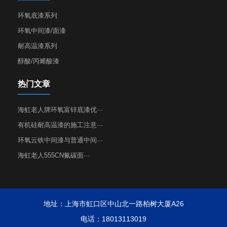
环氧底漆系列
环氧中间漆/面漆
耐高温漆系列
醇酸/丙烯酸漆
热门文章
海虹老人牌环氧富锌底漆优···
有机硅耐高温漆的施工注意···
环氧云铁中间漆与普通中间···
海虹老人555CN氟碳面···
地址：上海市虹口区中山北一路柏树大厦A26
电话：18013113019