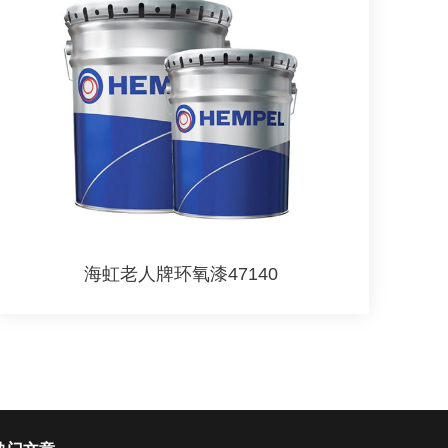
海虹老人牌环氧漆47140