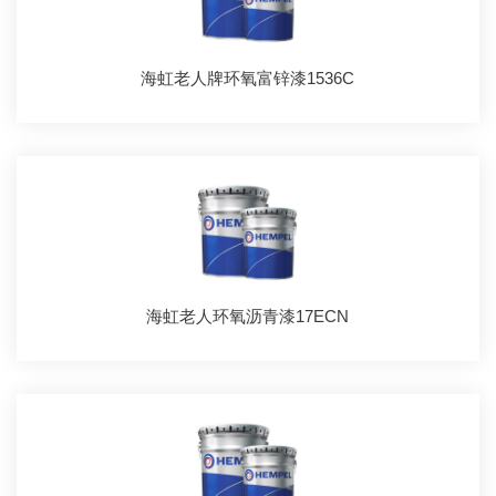
海虹老人牌环氧富锌漆1536C
海虹老人环氧沥青漆17ECN