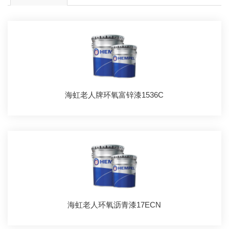
海虹老人牌环氧富锌漆1536C
海虹老人环氧沥青漆17ECN