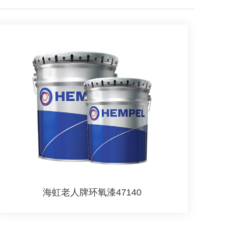
海虹老人牌环氧漆47140