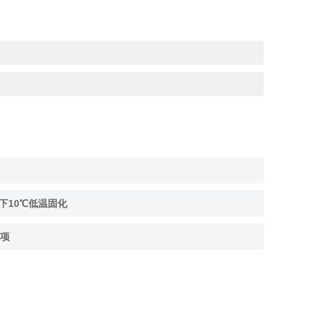
下10℃低温固化
项