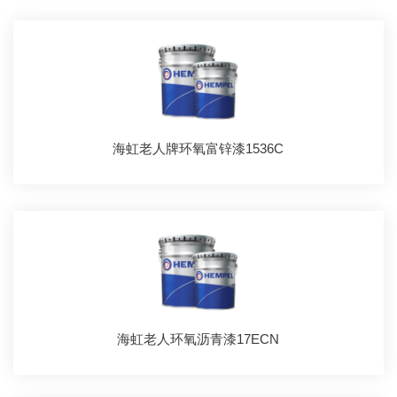
海虹老人牌环氧富锌漆1536C
海虹老人环氧沥青漆17ECN