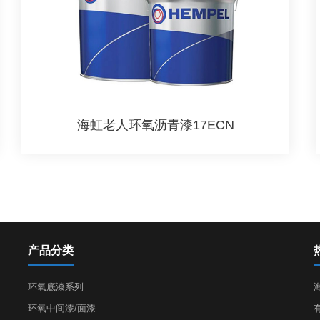
海虹老人环氧沥青漆17ECN
产品分类
环氧底漆系列
环氧中间漆/面漆