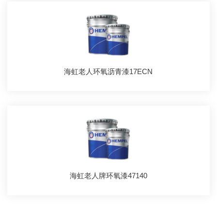
海虹老人环氧沥青漆17ECN
海虹老人牌环氧漆47140