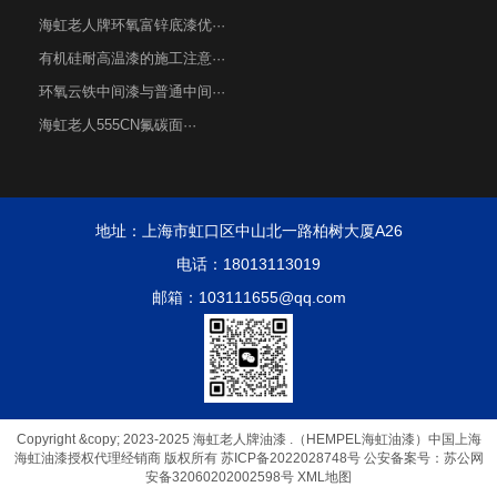
海虹老人牌环氧富锌底漆优···
有机硅耐高温漆的施工注意···
环氧云铁中间漆与普通中间···
海虹老人555CN氟碳面···
地址：上海市虹口区中山北一路柏树大厦A26
电话：18013113019
邮箱：103111655@qq.com
Copyright &copy; 2023-2025 海虹老人牌油漆 .（HEMPEL海虹油漆）中国上海
海虹油漆授权代理经销商 版权所有
苏ICP备2022028748号
公安备案号：苏公网
安备32060202002598号
XML地图