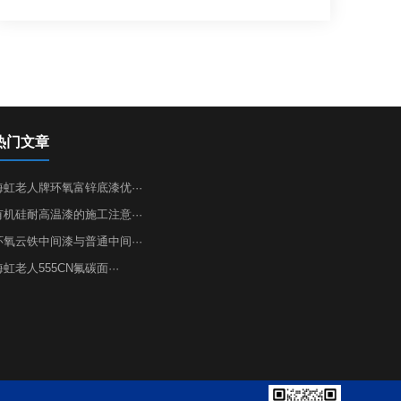
热门文章
海虹老人牌环氧富锌底漆优···
有机硅耐高温漆的施工注意···
环氧云铁中间漆与普通中间···
海虹老人555CN氟碳面···