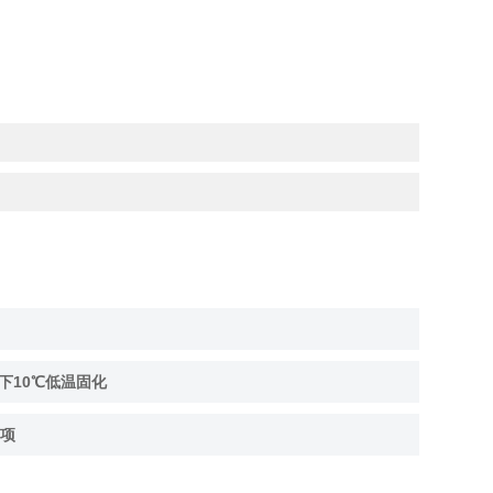
下10℃低温固化
项