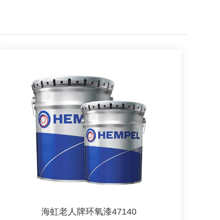
海虹老人牌环氧漆47140