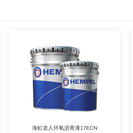
海虹老人环氧沥青漆17ECN