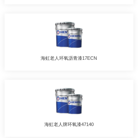
海虹老人环氧沥青漆17ECN
海虹老人牌环氧漆47140