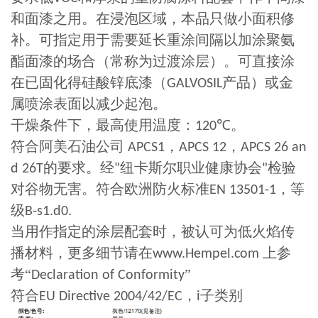
和面漆之用。在浸泡区域，本品只做小面积修
补。可指定用于需要延长重涂间隔以加涂聚氨
酯面漆的场合（常称为过渡涂层）。可直接涂
在已固化得硅酸锌底漆（
产品）或金
GALVOSIL
属喷涂表面以减少起泡。
干燥条件下，最高使用温度：
℃。
120
符合阿美石油公司
，
，
APCS1
APCS 12
APCS 26 an
的要求。经
纽卡斯尔职业健康协会
检验
d 26T
"
"
对谷物无害。符合欧洲防火标准
，等
EN 13501-1
级
B-s1.d0.
当用作指定的涂层配套时，被认可为低火焰传
播材料，更多细节请在
上参
www.Hempel.com
考“
”
Declaration of Conformity
符合
，
子类别
EU Directive 2004/42/EC
i