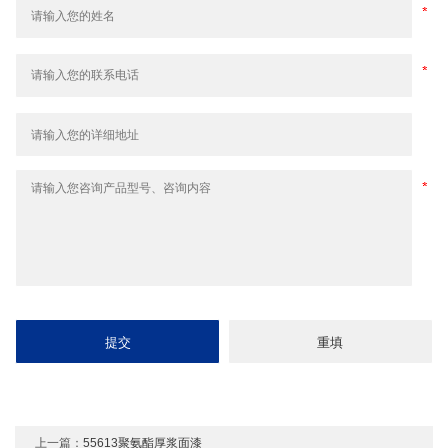
上一篇：
55613聚氨酯厚浆面漆