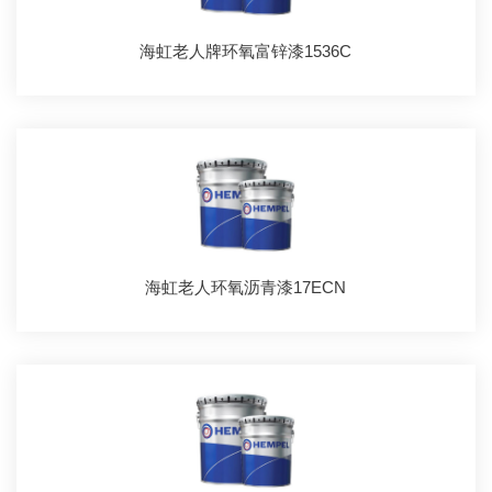
海虹老人牌环氧富锌漆1536C
海虹老人环氧沥青漆17ECN