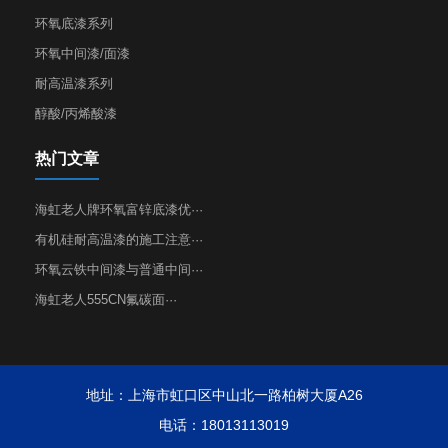
环氧底漆系列
环氧中间漆/面漆
耐高温漆系列
醇酸/丙烯酸漆
热门文章
海虹老人牌环氧富锌底漆优···
有机硅耐高温漆的施工注意···
环氧云铁中间漆与普通中间···
海虹老人555CN氟碳面···
地址：上海市虹口区中山北一路柏树大厦A26
电话：18013113019