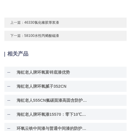
上一篇：
46330氯化橡胶厚浆漆
下一篇：
58100水性丙烯酸磁漆
相关产品
海虹老人牌环氧富锌底漆优势
海虹老人牌环氧腻子352CN
海虹老人555CN氟碳面漆高固含防护面漆
海虹老人牌环氧漆15570：零下10℃低温固化
环氧云铁中间漆与普通中间漆的防护差异解析