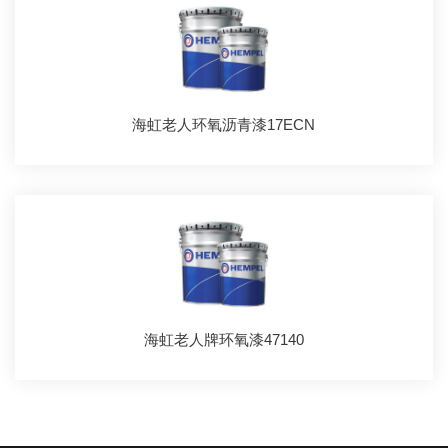
海虹老人环氧沥青漆17ECN
海虹老人牌环氧漆47140