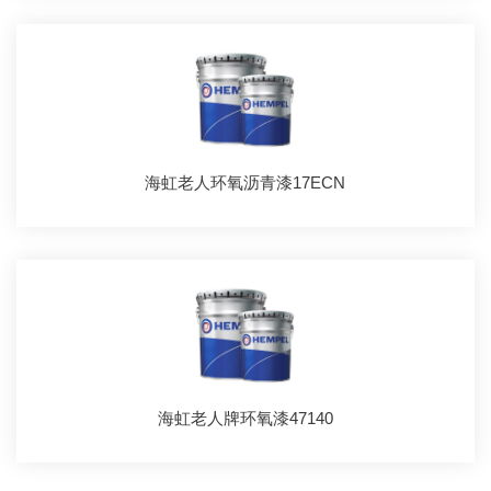
海虹老人环氧沥青漆17ECN
海虹老人牌环氧漆47140