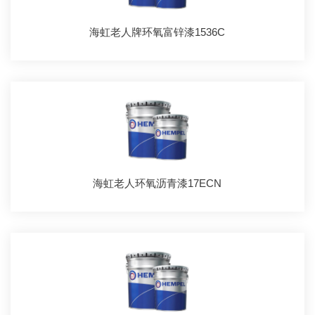
海虹老人牌环氧富锌漆1536C
海虹老人环氧沥青漆17ECN