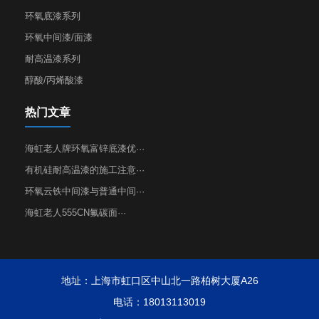
环氧底漆系列
环氧中间漆/面漆
耐高温漆系列
醇酸/丙烯酸漆
热门文章
海虹老人牌环氧富锌底漆优···
有机硅耐高温漆的施工注意···
环氧云铁中间漆与普通中间···
海虹老人555CN氟碳面···
地址：上海市虹口区中山北一路柏树大厦A26
电话：18013113019