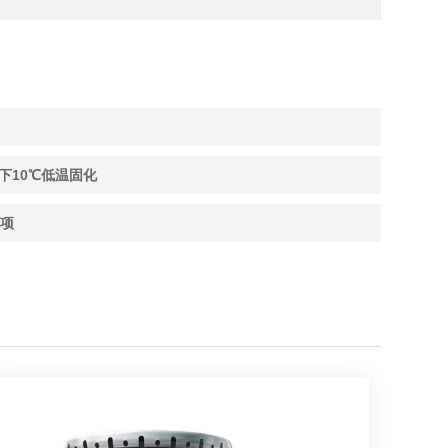
下10℃低温固化
项