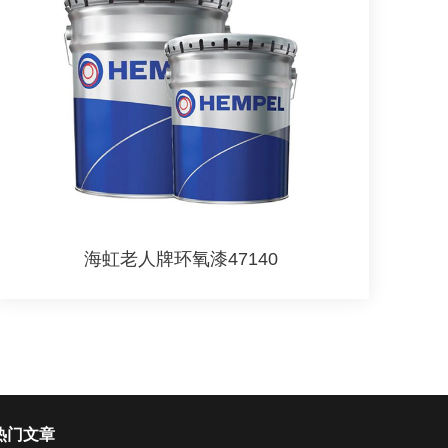
海虹老人牌环氧漆47140
热门文章