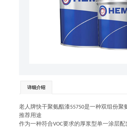
详细介绍
老人牌快干聚氨酯漆
是一种双组份聚
55750
推荐用途
作为一种符合
要求的厚浆型单一涂层配
VOC