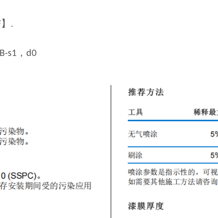
】
F
.
，
B-s1
d0