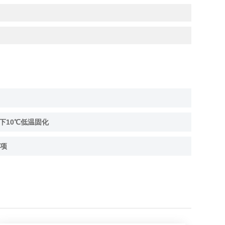
下10℃低温固化
项