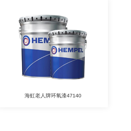
海虹老人牌环氧漆47140