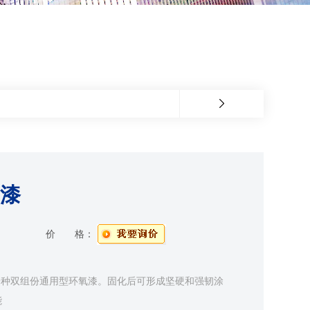
氧漆
价 格：
是一种双组份通用型环氧漆。固化后可形成坚硬和强韧涂
能