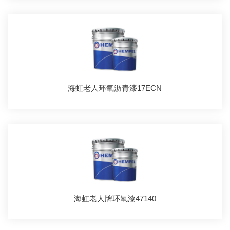
海虹老人环氧沥青漆17ECN
海虹老人牌环氧漆47140