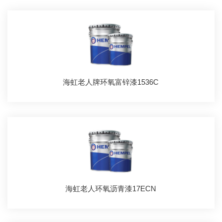
海虹老人牌环氧富锌漆1536C
海虹老人环氧沥青漆17ECN