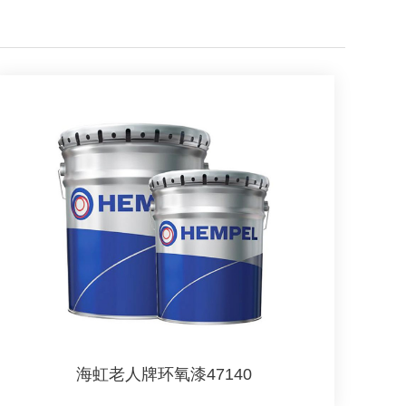
海虹老人牌环氧漆47140