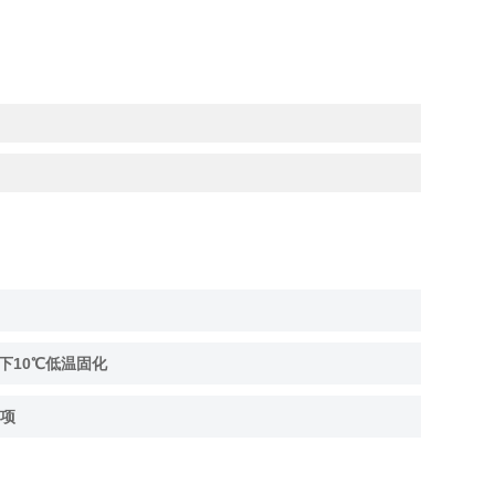
下10℃低温固化
项