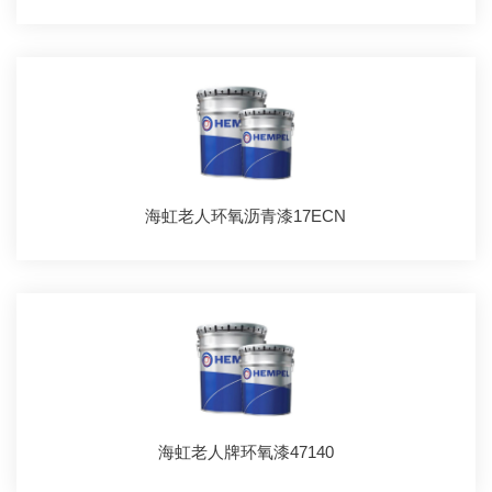
海虹老人环氧沥青漆17ECN
海虹老人牌环氧漆47140