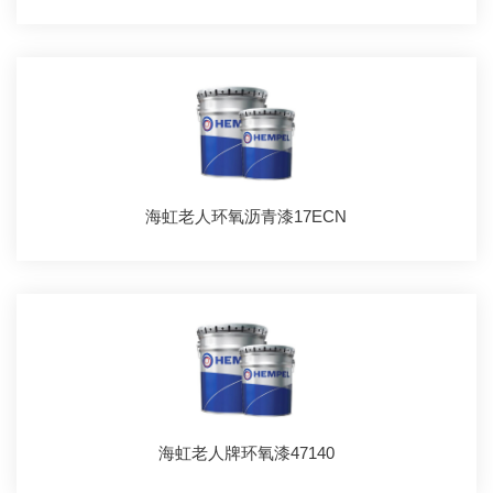
海虹老人环氧沥青漆17ECN
海虹老人牌环氧漆47140