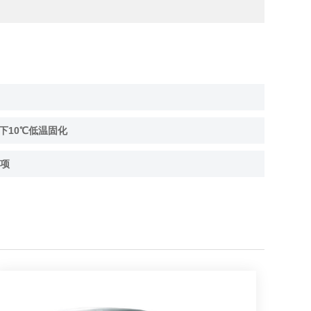
下10℃低温固化
项