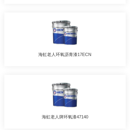
海虹老人环氧沥青漆17ECN
海虹老人牌环氧漆47140