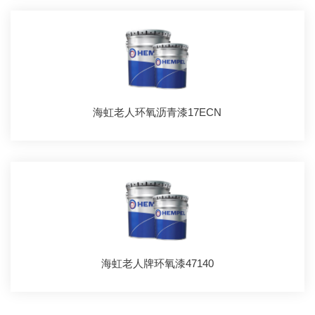
海虹老人环氧沥青漆17ECN
海虹老人牌环氧漆47140