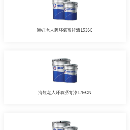
海虹老人牌环氧富锌漆1536C
海虹老人环氧沥青漆17ECN