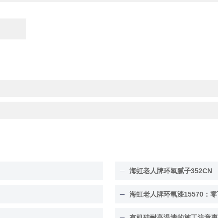
海虹老人牌环氧腻子352CN
海虹老人牌环氧漆15570：零
有机硅耐高温漆的施工注意事