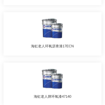
海虹老人环氧沥青漆17ECN
海虹老人牌环氧漆47140