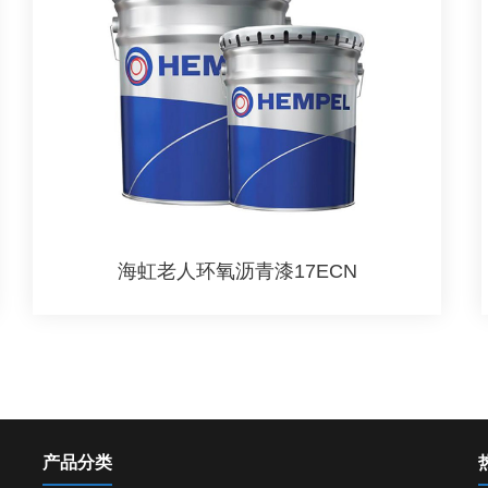
海虹老人环氧沥青漆17ECN
产品分类