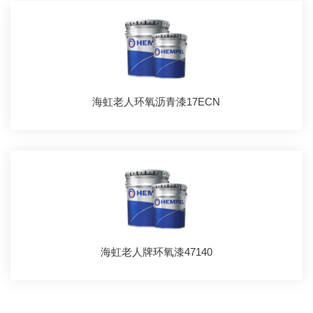
海虹老人环氧沥青漆17ECN
海虹老人牌环氧漆47140